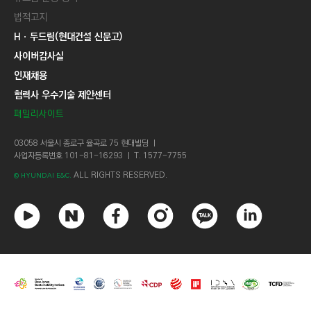
법적고지
Hㆍ두드림(현대건설 신문고)
사이버감사실
인재채용
협력사 우수기술 제안센터
패밀리사이트
03058 서울시 종로구 율곡로 75 현대빌딩 ㅣ
사업자등록번호 101-81-16293 ㅣ T. 1577-7755
ALL RIGHTS RESERVED.
© HYUNDAI E&C.
유
네
페
인
카
링
튜
이
이
스
카
크
브
버
스
타
오
드
북
그
톡
인