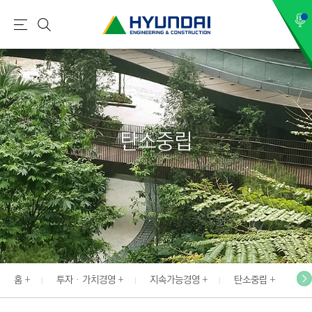
현
메
검
대
뉴
색
건
설
(
H
탄소중립
Y
U
N
D
A
I
:
E
홈
투자 · 가치경영
지속가능경영
탄소중립
N
G