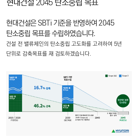
현대건설 2045 탄소중립 목표
C
T
I
현대건설은 SBTi 기준을 반영하여 2045
O
탄소중립 목표를 수립하였습니다.
N
)
건설 전 밸류체인의 탄소중립 고도화를 고려하여 5년
단위로 감축목표를 재 검토하겠습니다.