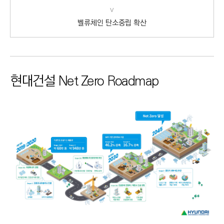
v
벨류체인 탄소중립 확산
현대건설 Net Zero Roadmap