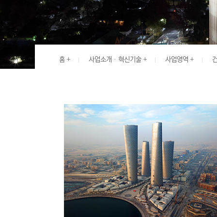
G
I
N
E
E
홈
사업소개 · 혁신기술
사업영역
건
R
I
N
G
&
C
O
N
S
T
R
U