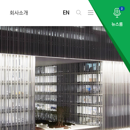
2
EN
회사소개
검
전
색
체
뉴스룸
메
뉴