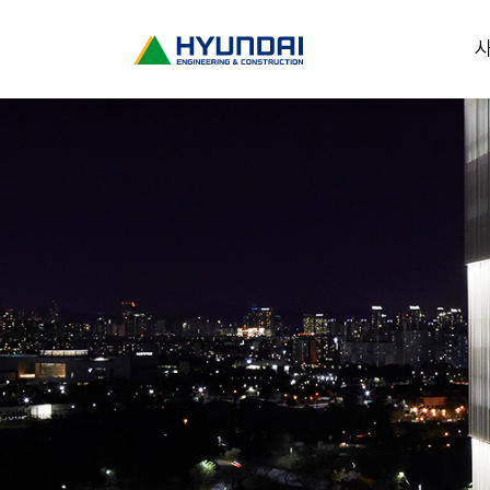
현
사
대
건
설
(
H
Y
U
N
D
A
I
:
E
N