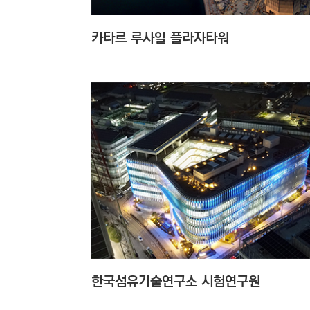
C
T
카타르 루사일 플라자타워
I
O
N
)
한국섬유기술연구소 시험연구원