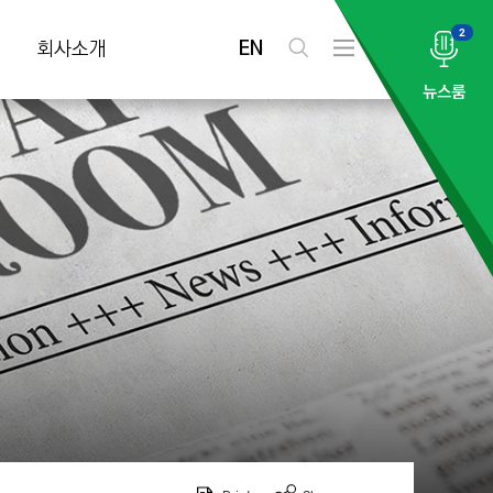
2
EN
회사소개
검
전
색
체
뉴스룸
메
뉴