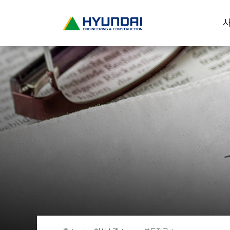
현
사
대
건
설
(
H
Y
U
N
D
A
I
:
E
N