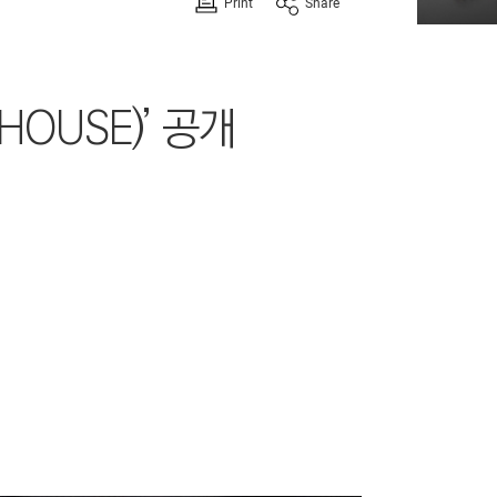
Print
Share
OUSE)’ 공개