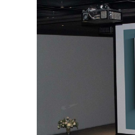
C
T
I
O
N
)