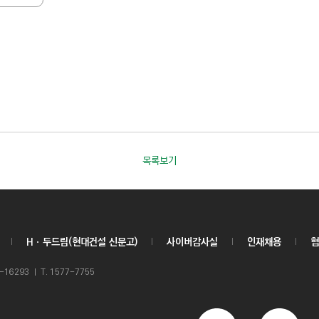
목록보기
Hㆍ두드림(현대건설 신문고)
사이버감사실
인재채용
협
6293 ㅣ T. 1577-7755