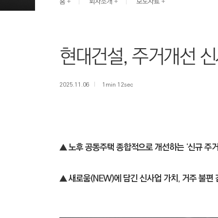
G
홈
회사소개
보도자료
I
N
E
현대건설, 주거개선 신사
E
R
I
2025.11.06
1min 12sec
N
G
&
C
O
▲ 노후 공동주택 종합적으로 개선하는 ‘신규 주
N
S
▲ 새로움(NEW)에 담긴 신사업 가치, 거주 불편 
T
R
U