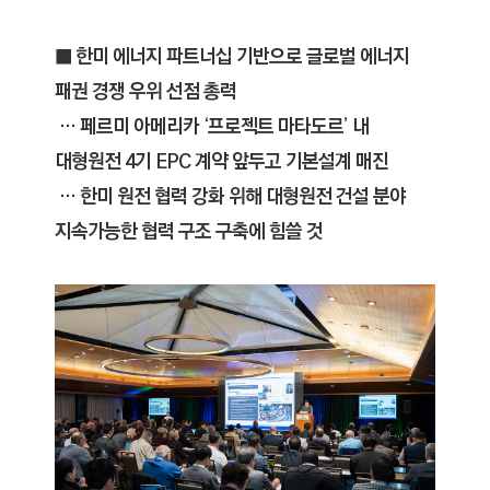
C
T
■ 한미 에너지 파트너십 기반으로 글로벌 에너지
I
O
패권 경쟁 우위 선점 총력
N
… 페르미 아메리카 ‘프로젝트 마타도르’ 내
)
대형원전 4기 EPC 계약 앞두고 기본설계 매진
… 한미 원전 협력 강화 위해 대형원전 건설 분야
지속가능한 협력 구조 구축에 힘쓸 것