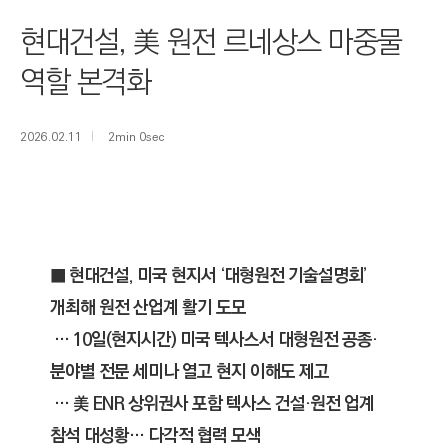
I
현대건설, 美 원전 르네상스 마중물
N
E
역할 본격화
E
R
2026.02.11
2min 0sec
I
N
G
&
C
■ 현대건설, 미국 현지서 ‘대형원전 기술설명회’
O
개최해 원전 산업계 활기 도모
N
… 10일(현지시간) 미국 텍사스서 대형원전 공종·
S
T
분야별 전문 세미나 열고 현지 이해도 제고
R
… 美 ENR 상위권사 포함 텍사스 건설·원전 업계
U
참석 대성황… 다각적 협력 모색