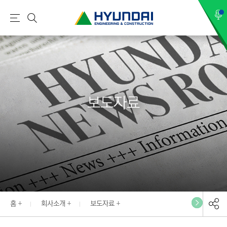
현
메
검
대
뉴
색
건
설
(
H
보도자료
Y
U
N
D
A
I
:
E
홈
회사소개
보도자료
N
G