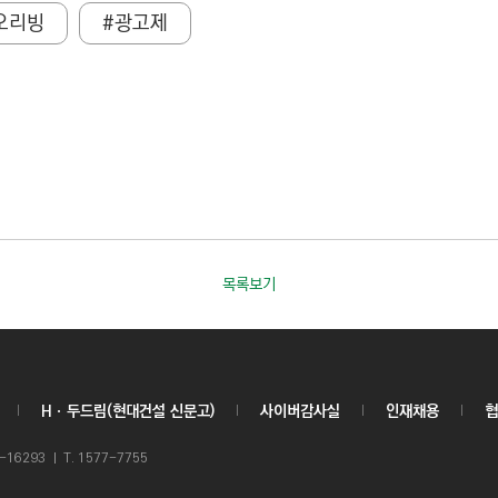
오리빙
#광고제
목록보기
Hㆍ두드림(현대건설 신문고)
사이버감사실
인재채용
협
6293 ㅣ T. 1577-7755