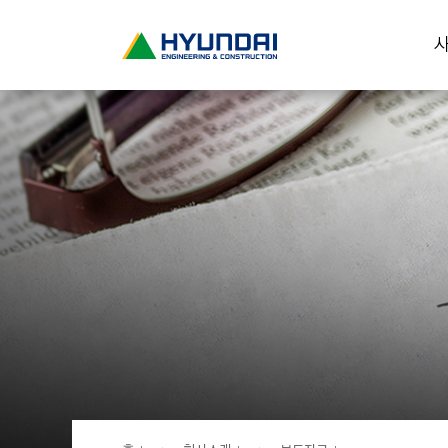
현
사
대
건
설
(
H
Y
U
N
D
A
I
:
E
N