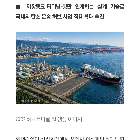
C
■ 저장탱크·터미널·항만 연계하는 설계 기술로
T
국내외 탄소 운송 허브 사업 적용 확대 추진
I
O
N
)
CCS 허브터미널 AI 생성 이미지
현대건설이 산업현장에서 포집한 이산화탄소의 액화