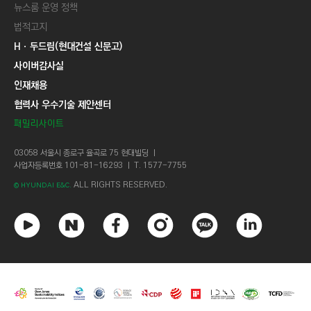
뉴스룸 운영 정책
법적고지
Hㆍ두드림(현대건설 신문고)
사이버감사실
인재채용
협력사 우수기술 제안센터
패밀리사이트
03058 서울시 종로구 율곡로 75 현대빌딩 ㅣ
사업자등록번호 101-81-16293 ㅣ T. 1577-7755
ALL RIGHTS RESERVED.
© HYUNDAI E&C.
유
네
페
인
카
링
튜
이
이
스
카
크
브
버
스
타
오
드
북
그
톡
인