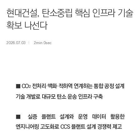
I
현대건설, 탄소중립 핵심 인프라 기술
N
E
확보 나선다
E
R
2026.07.03
2min 0sec
I
N
G
&
C
■ CO
전처리·액화·적하역 연계하는 통합 공정 설계
2
O
기술 개발로 대규모 탄소 운송 인프라 구축
N
S
T
■ 실증 플랜트 설계와 운영 데이터 활용한
R
엔지니어링 고도화로 CCS 플랜트 설계 경쟁력 제고
U