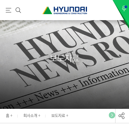
현
메
검
대
뉴
색
건
설
(
H
보도자료
Y
U
N
D
A
I
:
E
홈
회사소개
보도자료
N
G