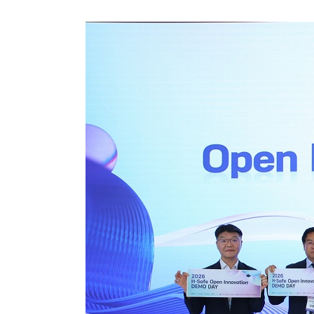
C
T
I
O
N
)