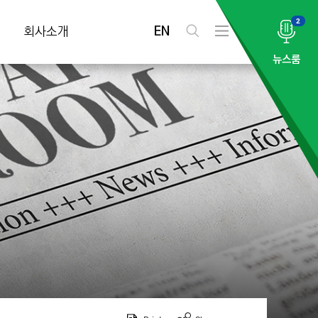
2
EN
회사소개
검
전
색
체
뉴스룸
메
뉴