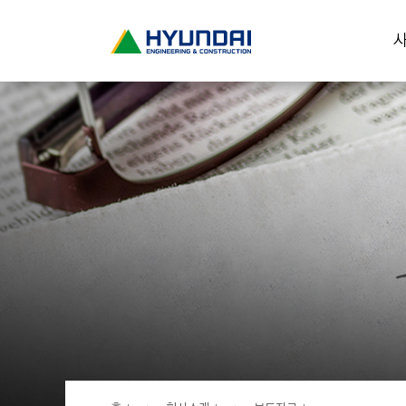
현
사
대
건
설
(
H
Y
U
N
D
A
I
:
E
N