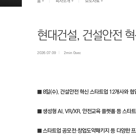
G
홈
회사소개
보도자료
I
N
E
현대건설, 건설안전 혁
E
R
I
2026.07.09
2min 0sec
N
G
&
C
O
■ 8일(수), 건설안전 혁신 스타트업 12개사와 
N
S
■ 생성형 AI, VR/XR, 안전교육 플랫폼 등 
T
R
■ 스타트업 공모전·창업도약패키지 등 다양한 프
U