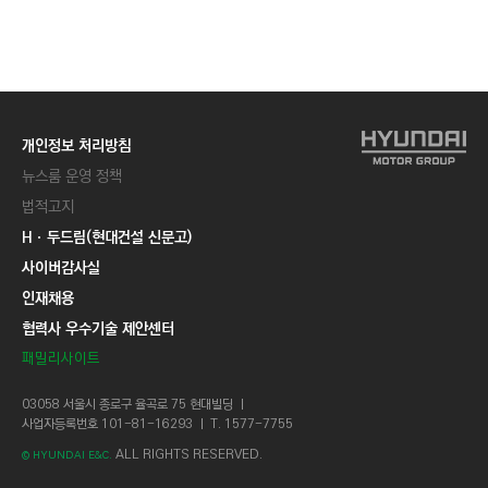
개인정보 처리방침
뉴스룸 운영 정책
법적고지
Hㆍ두드림(현대건설 신문고)
사이버감사실
인재채용
협력사 우수기술 제안센터
패밀리사이트
03058 서울시 종로구 율곡로 75 현대빌딩 ㅣ
사업자등록번호 101-81-16293 ㅣ T. 1577-7755
ALL RIGHTS RESERVED.
© HYUNDAI E&C.