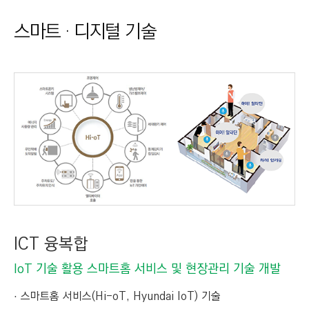
I
스마트 · 디지털 기술
N
E
E
R
I
N
G
&
C
O
N
S
ICT 융복합
T
IoT 기술 활용 스마트홈 서비스 및 현장관리 기술 개발
R
U
스마트홈 서비스(Hi-oT, Hyundai IoT) 기술