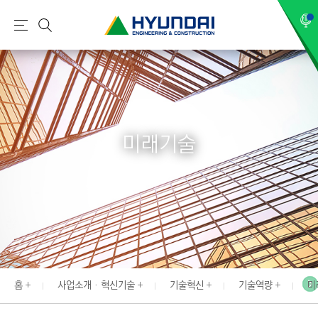
현
메
검
대
뉴
색
건
설
(
H
미래기술
Y
U
N
D
A
I
:
E
홈
사업소개 · 혁신기술
기술혁신
기술역량
미
N
G