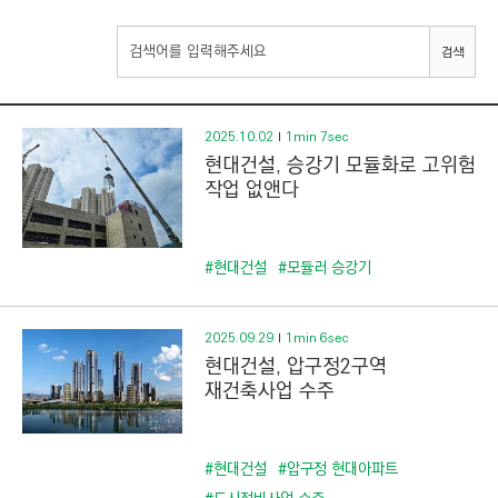
I
N
검색
E
E
R
2025.10.02
1min 7sec
현대건설, 승강기 모듈화로 고위험
I
작업 없앤다
N
G
&
#현대건설
#모듈러 승강기
C
O
2025.09.29
1min 6sec
N
현대건설, 압구정2구역
S
재건축사업 수주
T
R
U
#현대건설
#압구정 현대아파트