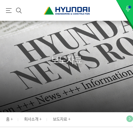
현
메
검
대
뉴
색
건
설
(
H
보도자료
Y
U
N
D
A
I
:
E
홈
회사소개
보도자료
N
G