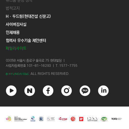
뉴스룸 운영 정책
법적고지
Hㆍ두드림(현대건설 신문고)
사이버감사실
인재채용
협력사 우수기술 제안센터
패밀리사이트
03058 서울시 종로구 율곡로 75 현대빌딩 ㅣ
사업자등록번호 101-81-16293 ㅣ T. 1577-7755
ALL RIGHTS RESERVED.
© HYUNDAI E&C.
유
네
페
인
카
링
튜
이
이
스
카
크
브
버
스
타
오
드
북
그
톡
인