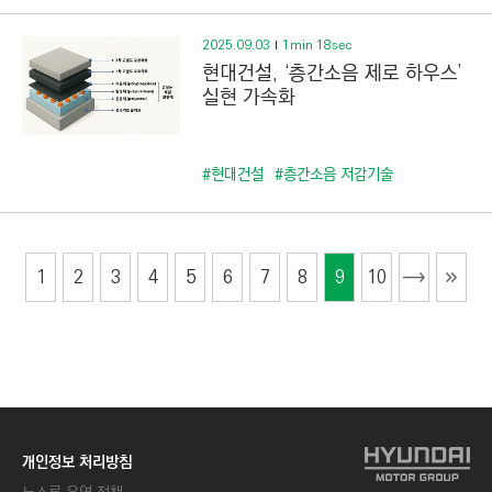
2025.09.03
1min 18sec
현대건설, ‘층간소음 제로 하우스’
실현 가속화
#현대건설
#층간소음 저감기술
1
2
3
4
5
6
7
8
9
10
개인정보 처리방침