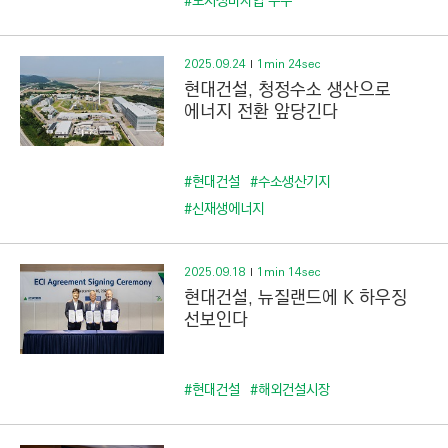
C
#도시정비사업 수주
T
I
2025.09.24
1min 24sec
O
현대건설, 청정수소 생산으로
N
에너지 전환 앞당긴다
)
#현대건설
#수소생산기지
#신재생에너지
2025.09.18
1min 14sec
현대건설, 뉴질랜드에 K 하우징
선보인다
#현대건설
#해외건설시장