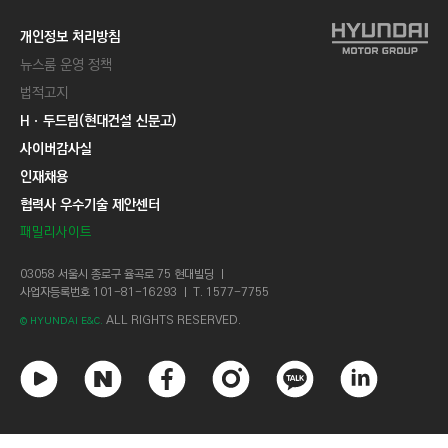
C
T
개인정보 처리방침
I
뉴스룸 운영 정책
O
법적고지
N
Hㆍ두드림(현대건설 신문고)
)
사이버감사실
인재채용
협력사 우수기술 제안센터
패밀리사이트
03058 서울시 종로구 율곡로 75 현대빌딩 ㅣ
사업자등록번호 101-81-16293 ㅣ T. 1577-7755
ALL RIGHTS RESERVED.
© HYUNDAI E&C.
유
네
페
인
카
링
튜
이
이
스
카
크