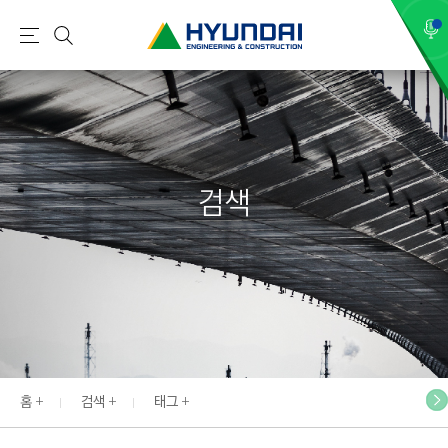
현
메
검
대
뉴
색
건
설
(
H
검색
Y
U
N
D
A
I
:
E
홈
검색
태그
N
G