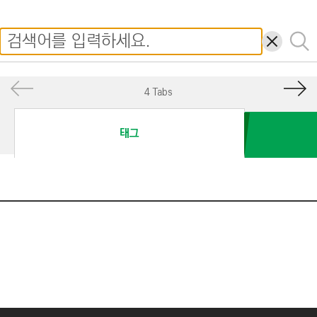
I
N
삭
검
E
제
색
E
R
4 Tabs
I
N
태그
G
&
C
O
N
S
T
R
U