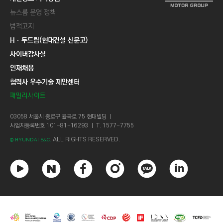
뉴스룸 운영 정책
법적고지
Hㆍ두드림(현대건설 신문고)
사이버감사실
인재채용
협력사 우수기술 제안센터
패밀리사이트
03058 서울시 종로구 율곡로 75 현대빌딩 ㅣ
사업자등록번호 101-81-16293 ㅣ T. 1577-7755
ALL RIGHTS RESERVED.
© HYUNDAI E&C.
유
네
페
인
카
링
튜
이
이
스
카
크
브
버
스
타
오
드