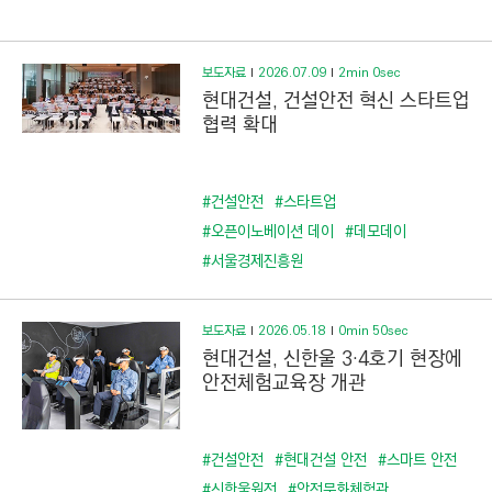
C
T
I
보도자료
2026.07.09
2min 0sec
O
현대건설, 건설안전 혁신 스타트업
N
협력 확대
)
#건설안전
#스타트업
#오픈이노베이션 데이
#데모데이
#서울경제진흥원
보도자료
2026.05.18
0min 50sec
현대건설, 신한울 3·4호기 현장에
안전체험교육장 개관
#건설안전
#현대건설 안전
#스마트 안전
#신한울원전
#안전문화체험관