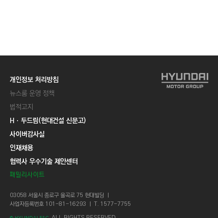
개인정보 처리방침
뉴스룸 운영 정책
법적고지
Hㆍ두드림(현대건설 신문고)
사이버감사실
인재채용
협력사 우수기술 제안센터
패밀리사이트
03058 서울시 종로구 율곡로 75 현대빌딩 ㅣ
사업자등록번호 101-81-16293 ㅣ T. 1577-7755
ALL RIGHTS RESERVED.