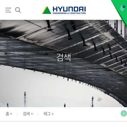
현
메
검
대
뉴
색
건
설
(
H
검색
Y
U
N
D
A
I
:
E
홈
검색
태그
N
G