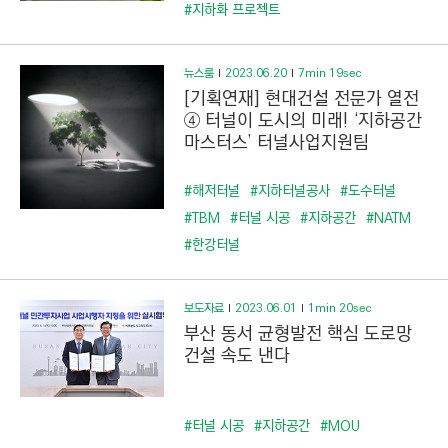
C
#지하화 프로젝트
T
I
뉴스룸
2023.06.20
7min 19sec
O
[기획연재] 현대건설 전문가 열전
N
④ 터널이 도시의 미래! ‘지하공간
)
마스터스’ 터널사업지원팀
#해저터널
#지하터널공사
#도수터널
#TBM
#터널 시공
#지하공간
#NATM
#한강터널
보도자료
2023.06.01
1min 20sec
부산 동서 균형발전 핵심 도로망
건설 속도 낸다
#터널 시공
#지하공간
#MOU