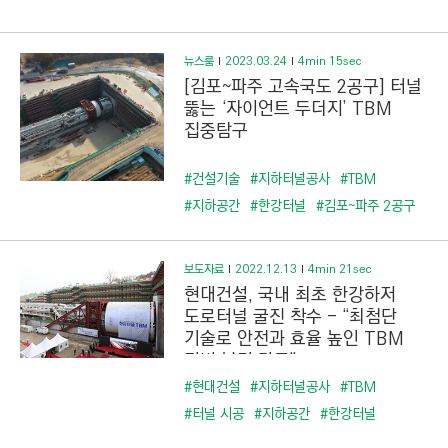
뉴스룸
2023.03.24
4min 15sec
[김포~파주 고속국도 2공구] 터널
뚫는 ‘자이언트 두더지’ TBM
집중탐구
#건설기술
#지하터널공사
#TBM
#지하공간
#한강터널
#김포~파주 2공구
보도자료
2022.12.13
4min 21sec
현대건설, 국내 최초 한강하저
도로터널 굴진 착수 - “최첨단
기술로 안전과 효율 높인 TBM
장비 본격 가동”
#현대건설
#지하터널공사
#TBM
#터널 시공
#지하공간
#한강터널