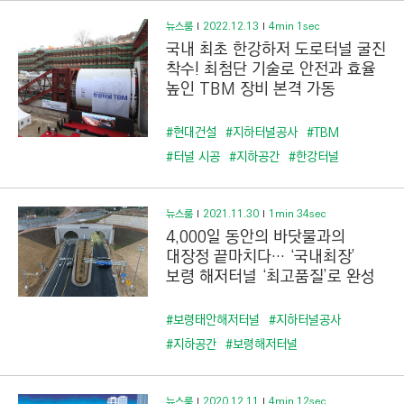
뉴스룸
2022.12.13
4min 1sec
국내 최초 한강하저 도로터널 굴진
착수! 최첨단 기술로 안전과 효율
높인 TBM 장비 본격 가동
#현대건설
#지하터널공사
#TBM
#터널 시공
#지하공간
#한강터널
뉴스룸
2021.11.30
1min 34sec
4,000일 동안의 바닷물과의
대장정 끝마치다··· ‘국내최장’
보령 해저터널 ‘최고품질’로 완성
#보령태안해저터널
#지하터널공사
#지하공간
#보령해저터널
뉴스룸
2020.12.11
4min 12sec