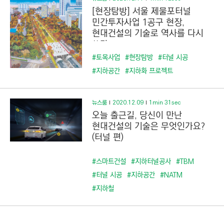
[현장탐방] 서울 제물포터널
민간투자사업 1공구 현장,
현대건설의 기술로 역사를 다시
쓰다
#토목사업
#현장탐방
#터널 시공
#지하공간
#지하화 프로젝트
뉴스룸
2020.12.09
1min 31sec
오늘 출근길, 당신이 만난
현대건설의 기술은 무엇인가요?
(터널 편)
#스마트건설
#지하터널공사
#TBM
#터널 시공
#지하공간
#NATM
#지하철