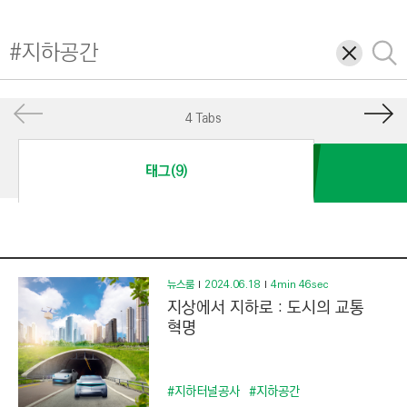
I
N
삭
검
E
제
색
E
R
4 Tabs
I
N
태그(9)
G
&
C
O
N
뉴스룸
2024.06.18
4min 46sec
지상에서 지하로 : 도시의 교통
S
혁명
T
R
U
#지하터널공사
#지하공간