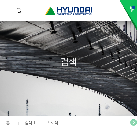
현
메
검
대
뉴
색
건
설
(
H
검색
Y
U
N
D
A
I
:
E
홈
검색
프로젝트
N
G