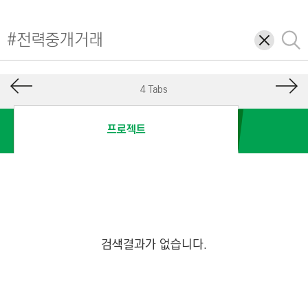
I
N
삭
검
E
제
색
E
R
4 Tabs
I
N
프로젝트
G
&
C
O
N
S
검색결과가 없습니다.
T
R
U