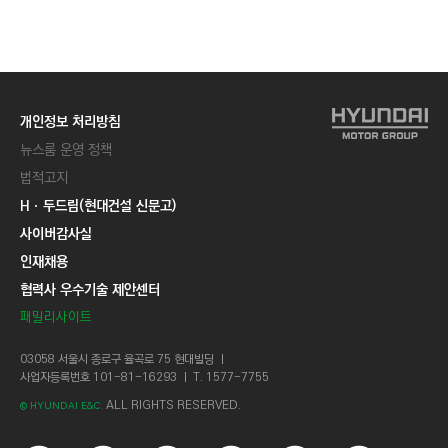
C
T
I
O
N
개인정보 처리방침
)
뉴스룸 운영 정책
법적고지
Hㆍ두드림(현대건설 신문고)
사이버감사실
인재채용
협력사 우수기술 제안센터
패밀리사이트
03058 서울시 종로구 율곡로 75 현대빌딩 ㅣ
사업자등록번호 101-81-16293 ㅣ T. 1577-7755
ALL RIGHTS RESERVED.
© HYUNDAI E&C.