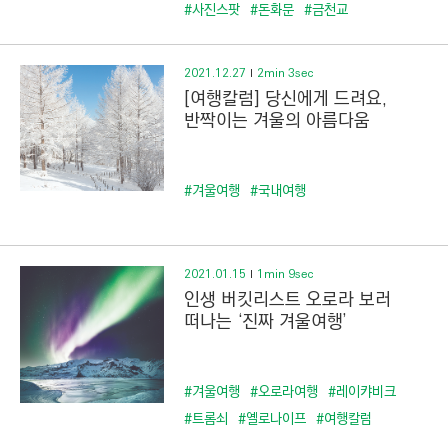
C
#사진스팟
#돈화문
#금천교
T
I
2021.12.27
2min 3sec
O
[여행칼럼] 당신에게 드려요,
N
반짝이는 겨울의 아름다움
)
#겨울여행
#국내여행
2021.01.15
1min 9sec
인생 버킷리스트 오로라 보러
떠나는 ‘진짜 겨울여행’
#겨울여행
#오로라여행
#레이캬비크
#트롬쇠
#옐로나이프
#여행칼럼