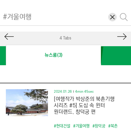
I
N
삭
검
E
제
색
E
R
4 Tabs
I
N
뉴스룸(3)
G
&
C
O
N
2024.01.26
4min 45sec
[여행작가 박상준의 북촌기행
S
시리즈 #5] 도심 속 윈터
T
원더랜드, 창덕궁 편
R
U
#현대건설
#겨울여행
#창덕궁
#북촌