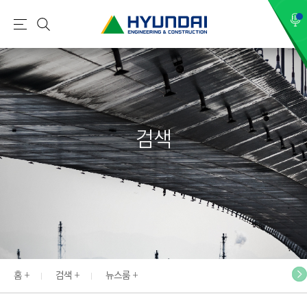
현
메
검
대
뉴
색
건
설
(
H
검색
Y
U
N
D
A
I
:
E
홈
검색
뉴스룸
N
G