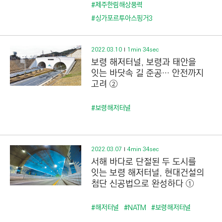
C
#제주한림해상풍력
T
#싱가포르투아스핑거3
I
O
2022.03.10
1min 34sec
N
보령 해저터널, 보령과 태안을
)
잇는 바닷속 길 준공··· 안전까지
고려 ②
#보령해저터널
2022.03.07
4min 34sec
서해 바다로 단절된 두 도시를
잇는 보령 해저터널, 현대건설의
첨단 신공법으로 완성하다 ①
#해저터널
#NATM
#보령해저터널