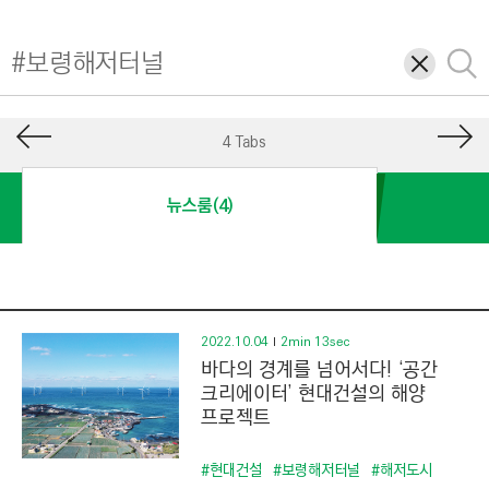
I
N
삭
검
E
제
색
E
R
4 Tabs
I
N
뉴스룸(4)
G
&
C
O
N
2022.10.04
2min 13sec
바다의 경계를 넘어서다! ‘공간
S
크리에이터’ 현대건설의 해양
T
프로젝트
R
U
#현대건설
#보령해저터널
#해저도시