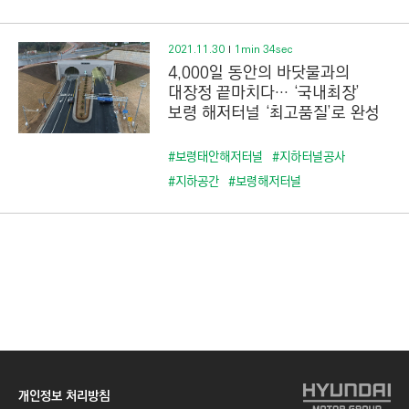
2021.11.30
1min 34sec
4,000일 동안의 바닷물과의
대장정 끝마치다··· ‘국내최장’
보령 해저터널 ‘최고품질’로 완성
#보령태안해저터널
#지하터널공사
#지하공간
#보령해저터널
개인정보 처리방침