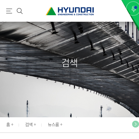
현
메
검
대
뉴
색
건
설
(
H
검색
Y
U
N
D
A
I
:
E
홈
검색
뉴스룸
N
G