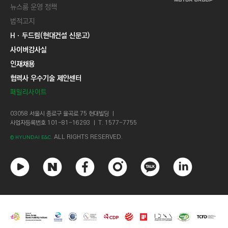
뉴스룸 운영 정책
법적고지
Hㆍ두드림(현대건설 신문고)
사이버감사실
인재채용
협력사 우수기술 제안센터
패밀리사이트
03058 서울시 종로구 율곡로 75 현대빌딩 ㅣ
사업자등록번호 101-81-16293 ㅣ T. 1577-7755
ALL RIGHTS RESERVED.
© HYUNDAI E&C.
유
네
페
인
카
링
튜
이
이
스
카
크
브
버
스
타
오
드
북
그
톡
인