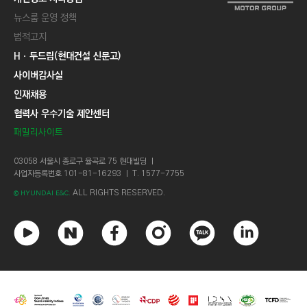
뉴스룸 운영 정책
법적고지
Hㆍ두드림(현대건설 신문고)
사이버감사실
인재채용
협력사 우수기술 제안센터
패밀리사이트
03058 서울시 종로구 율곡로 75 현대빌딩 ㅣ
사업자등록번호 101-81-16293 ㅣ T. 1577-7755
ALL RIGHTS RESERVED.
© HYUNDAI E&C.
유
네
페
인
카
링
튜
이
이
스
카
크
브
버
스
타
오
드