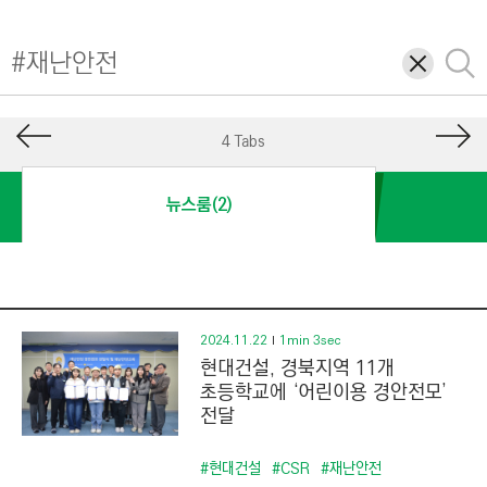
I
N
삭
검
E
제
색
E
R
4 Tabs
I
N
뉴스룸(2)
G
&
C
O
N
2024.11.22
1min 3sec
현대건설, 경북지역 11개
S
초등학교에 ‘어린이용 경안전모’
T
전달
R
U
#현대건설
#CSR
#재난안전