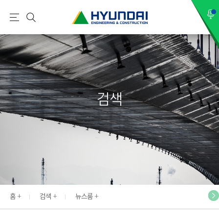
현
메
검
대
뉴
색
건
설
(
H
검색
Y
U
N
D
A
I
:
E
홈
검색
뉴스룸
N
G