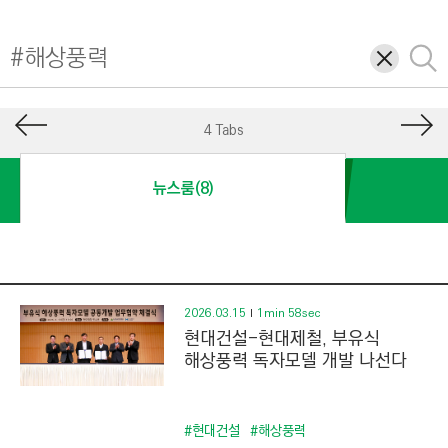
I
N
삭
검
E
제
색
E
R
4 Tabs
I
N
뉴스룸(8)
G
&
C
O
N
2026.03.15
1min 58sec
현대건설-현대제철, 부유식
S
해상풍력 독자모델 개발 나선다
T
R
U
#현대건설
#해상풍력