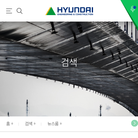
현
메
검
대
뉴
색
건
설
(
H
검색
Y
U
N
D
A
I
:
E
홈
검색
뉴스룸
N
G