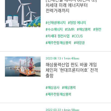
[현대건설 에너지 60년사 ②]
차세대 미래 에너지부터
전력거래까지
#신재생에너지
#청정 에너지
#수소에너지
#SMR
#해상풍력
#원전
#차세대 원전사업
#CCUS
#제주한림해상풍력
#태양광
2023.06.13
1min 49sec
해상풍력산업 판도 바꿀 게임
체인저 ‘현대프론티어호’ 전격
출항
#해상공사
#해상풍력
#제주한림해상풍력
2022.03.22
4min 58sec