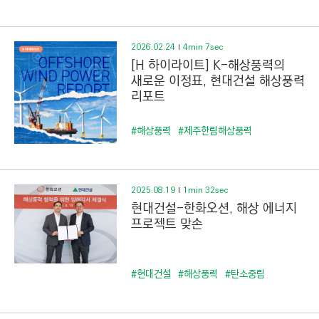
C
T
I
2026.02.24
4min 7sec
O
[H 하이라이트] K-해상풍력의
N
새로운 이정표, 현대건설 해상풍력
리포트
)
#해상풍력
#제주한림해상풍력
2025.08.19
1min 32sec
현대건설-한화오션, 해상 에너지
프로젝트 맞손
#현대건설
#해상풍력
#탄소중립