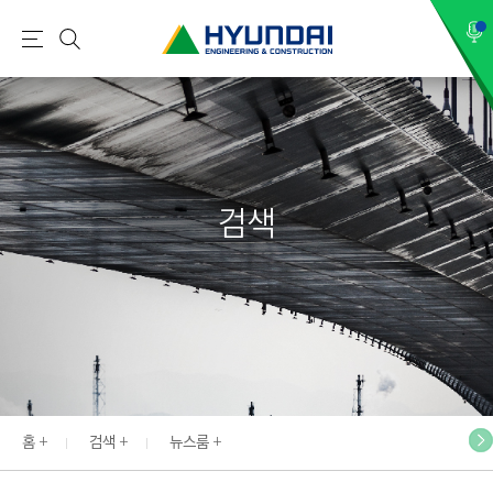
현
메
검
대
뉴
색
건
설
(
H
검색
Y
U
N
D
A
I
:
E
홈
검색
뉴스룸
N
G