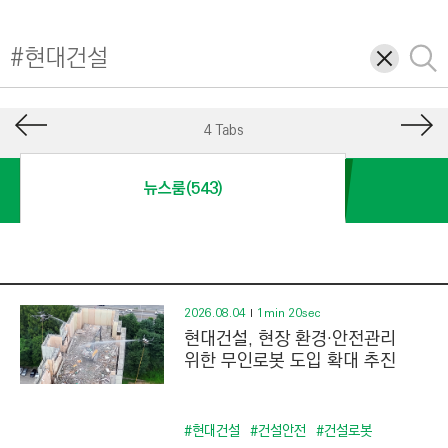
I
N
삭
검
E
제
색
E
R
4 Tabs
I
N
뉴스룸(543)
G
&
C
O
N
2026.08.04
1min 20sec
현대건설, 현장 환경·안전관리
S
위한 무인로봇 도입 확대 추진
T
R
U
#현대건설
#건설안전
#건설로봇