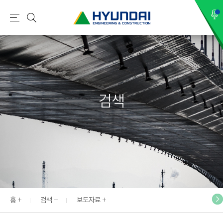
현
메
검
대
뉴
색
건
설
(
H
검색
Y
U
N
D
A
I
:
E
홈
검색
보도자료
N
G