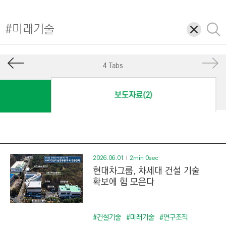
I
N
삭
검
E
제
색
E
R
4 Tabs
I
N
보도자료(2)
G
&
C
O
N
2026.06.01
2min 0sec
현대차그룹, 차세대 건설 기술
S
확보에 힘 모은다
T
R
U
#건설기술
#미래기술
#연구조직