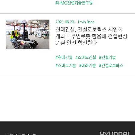
C
#HMG건설기술연구원
T
I
2021.06.23
1min 8sec
O
현대건설, 건설로보틱스 시연회
N
개최 - 무인로봇 활용해 건설현장
)
품질·안전 혁신한다
#현대건설
#스마트건설
#건설기술
#스마트기술
#미래기술
#건설로보틱스