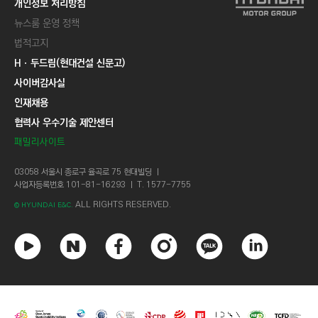
개인정보 처리방침
뉴스룸 운영 정책
법적고지
Hㆍ두드림(현대건설 신문고)
사이버감사실
인재채용
협력사 우수기술 제안센터
패밀리사이트
03058 서울시 종로구 율곡로 75 현대빌딩 ㅣ
사업자등록번호 101-81-16293 ㅣ T. 1577-7755
ALL RIGHTS RESERVED.
© HYUNDAI E&C.
유
네
페
인
카
링
튜
이
이
스
카
크
브
버
스
타
오
드