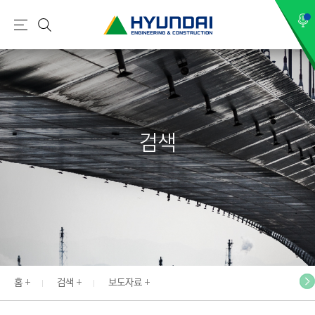
현
메
검
대
뉴
색
건
설
(
H
검색
Y
U
N
D
A
I
:
E
홈
검색
보도자료
N
G