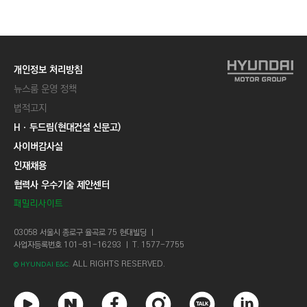
C
T
I
O
개인정보 처리방침
N
뉴스룸 운영 정책
)
법적고지
Hㆍ두드림(현대건설 신문고)
사이버감사실
인재채용
협력사 우수기술 제안센터
패밀리사이트
03058 서울시 종로구 율곡로 75 현대빌딩 ㅣ
사업자등록번호 101-81-16293 ㅣ T. 1577-7755
ALL RIGHTS RESERVED.
© HYUNDAI E&C.