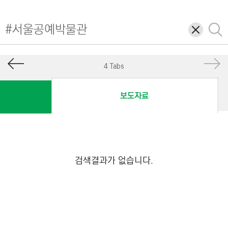
I
N
삭
검
E
제
색
E
R
4 Tabs
I
N
보도자료
G
&
C
O
N
검색결과가 없습니다.
S
T
R
U