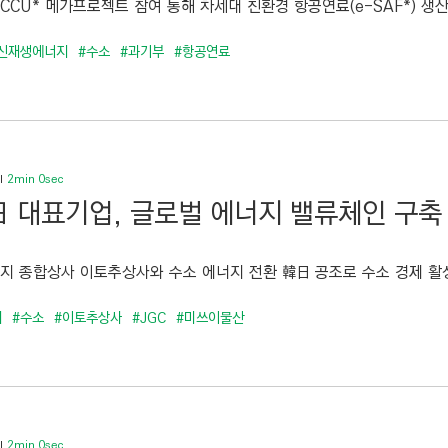
CCU* 메가프로젝트 참여 통해 차세대 친환경 항공연료(e-SAF*) 생산
신재생에너지
#수소
#과기부
#항공연료
2min 0sec
 대표기업, 글로벌 에너지 밸류체인 구축
굴지 종합상사 이토추상사와 수소 에너지 전환 韓日 공조로 수소 경제 활성
지
#수소
#이토추상사
#JGC
#미쓰이물산
2min 0sec