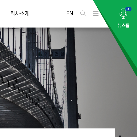
4
EN
회사소개
검
전
색
체
뉴스룸
메
뉴