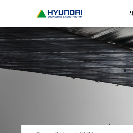
현
사
대
건
설
(
H
Y
U
N
D
A
I
:
E
N