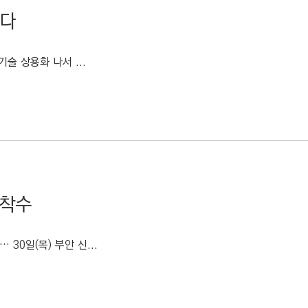
낸다
술 상용화 나서 ...
 착수
30일(목) 부안 신...