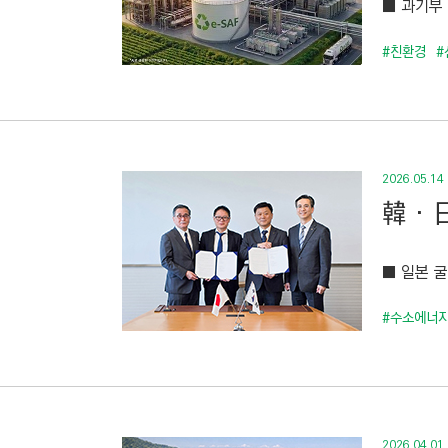
■ 과기부 
C
T
#친환경
#
I
O
N
)
2026.05.14
韓‧日
■ 일본 
#수소에너
2026.04.01