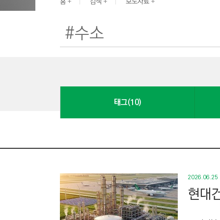
G
홈
검색
보도자료
I
N
E
E
R
I
N
태그(10)
G
&
C
O
N
S
2026.06.25
T
현대건
R
U