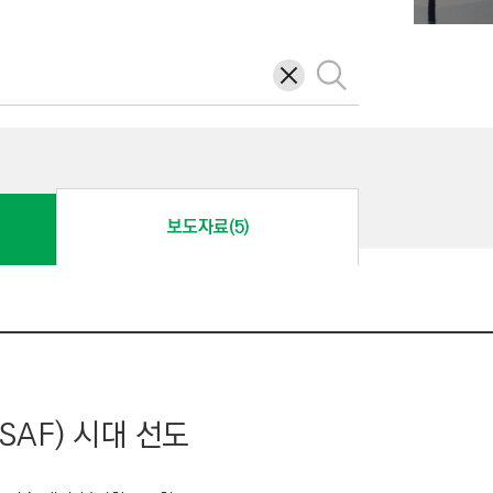
삭
검
제
색
보도자료(5)
AF) 시대 선도