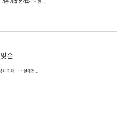
 기술 개발 본격화 … 현...
 맞손
화 기대 … 현대건...