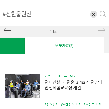
I
N
삭
검
E
제
색
E
R
4 Tabs
I
N
보도자료(2)
G
&
C
O
N
2026.05.18
0min 50sec
현대건설, 신한울 3·4호기 현장에
S
안전체험교육장 개관
T
R
U
#건설안전
#현대건설 안전
#스마트 안전