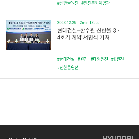
C
#신한울원전
#안전문화체험관
T
I
2023.12.25
2min 13sec
O
현대건설-한수원 신한울 3‧
N
4호기 계약 서명식 가져
)
#현대건설
#원전
#대형원전
#K원전
#신한울원전