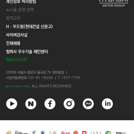
개인정보 처리방침
뉴스룸 운영 정책
법적고지
Hㆍ두드림(현대건설 신문고)
사이버감사실
인재채용
협력사 우수기술 제안센터
패밀리사이트
03058 서울시 종로구 율곡로 75 현대빌딩 ㅣ
사업자등록번호 101-81-16293 ㅣ T. 1577-7755
ALL RIGHTS RESERVED.
© HYUNDAI E&C.
유
네
페
인
카
링
튜
이
이
스
카
크
브
버
스
타
오
드