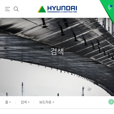
현
메
검
대
뉴
색
건
설
(
H
검색
Y
U
N
D
A
I
:
E
홈
검색
보도자료
N
G