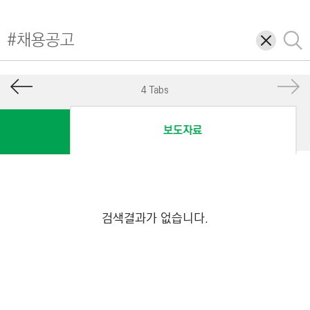
I
N
삭
검
E
제
색
E
R
4 Tabs
I
N
보도자료
G
&
C
O
N
검색결과가 없습니다.
S
T
R
U