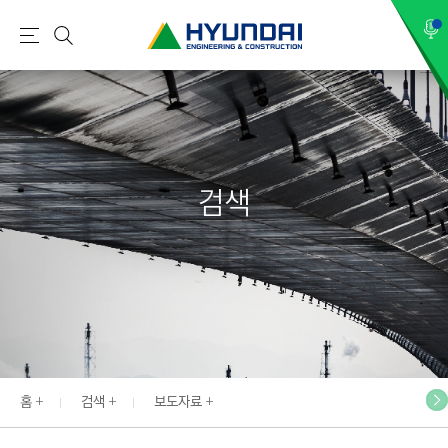
현
메
검
대
뉴
색
건
설
(
H
검색
Y
U
N
D
A
I
:
E
홈
검색
보도자료
N
G