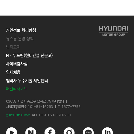
C
T
I
O
개인정보 처리방침
N
뉴스룸 운영 정책
)
법적고지
Hㆍ두드림(현대건설 신문고)
사이버감사실
인재채용
협력사 우수기술 제안센터
패밀리사이트
03058 서울시 종로구 율곡로 75 현대빌딩 ㅣ
사업자등록번호 101-81-16293 ㅣ T. 1577-7755
ALL RIGHTS RESERVED.
© HYUNDAI E&C.