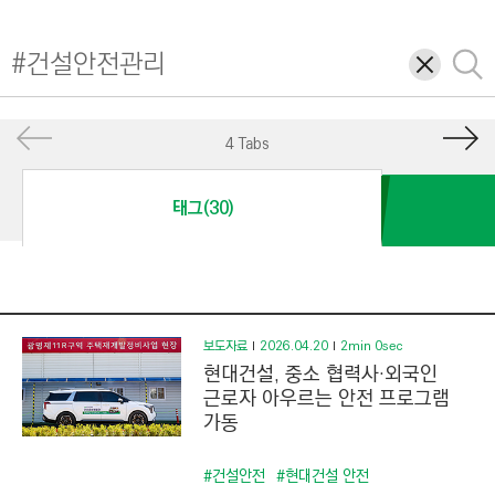
I
N
삭
검
E
제
색
E
R
4 Tabs
I
N
태그(30)
G
&
C
O
N
보도자료
2026.04.20
2min 0sec
현대건설, 중소 협력사·외국인
S
근로자 아우르는 안전 프로그램
T
가동
R
U
#건설안전
#현대건설 안전