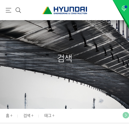
현
메
검
대
뉴
색
건
설
(
H
검색
Y
U
N
D
A
I
:
E
홈
검색
태그
N
G