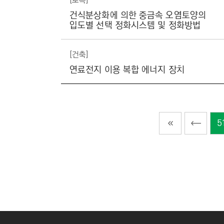
[토목]
건식분상화에 의한 중금속 오염토양의
입도별 선택 정화시스템 및 정화방법
[건축]
연료전지 이용 복합 에너지 장치
5