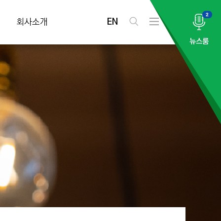
2
EN
회사소개
검
전
색
체
뉴스룸
메
뉴