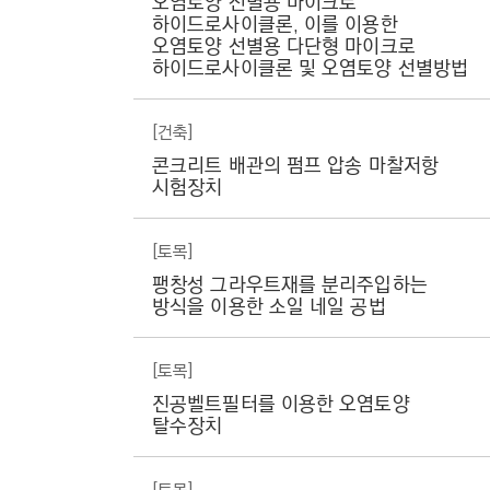
오염토양 선별용 마이크로
일
하이드로사이클론, 이를 이용한
자
오염토양 선별용 다단형 마이크로
를
하이드로사이클론 및 오염토양 선별방법
보
여
줍
[건축]
니
다
콘크리트 배관의 펌프 압송 마찰저항
.
시험장치
[토목]
팽창성 그라우트재를 분리주입하는
방식을 이용한 소일 네일 공법
[토목]
진공벨트필터를 이용한 오염토양
탈수장치