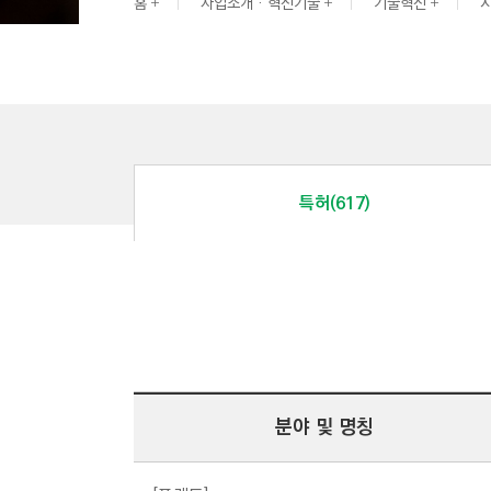
G
홈
사업소개 · 혁신기술
기술혁신
I
N
E
E
R
I
특허(617)
N
G
&
C
O
N
S
T
분야 및 명칭
R
U