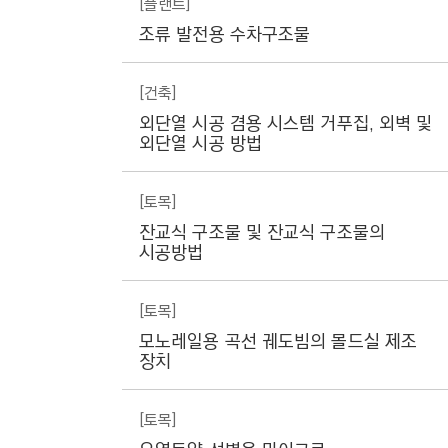
[플랜트]
C
특
허
조류 발전용 수차구조물
T
분
I
양
및
O
[건축]
명
N
칭
외단열 시공 겸용 시스템 거푸집, 외벽 및
,
외단열 시공 방법
)
출
원
일
[토목]
자
,
잔교식 구조물 및 잔교식 구조물의
출
시공방법
원
번
호
[토목]
,
등
모노레일용 곡선 궤도빔의 몰드실 제조
록
장치
번
호
,
[토목]
등
록