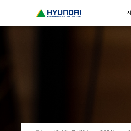
현
사
대
건
설
(
H
Y
U
N
D
A
I
:
E
N