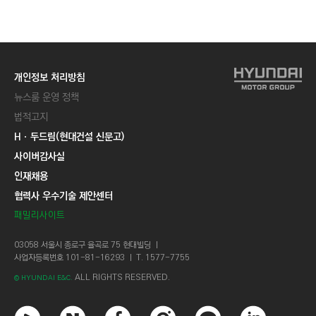
개인정보 처리방침
뉴스룸 운영 정책
법적고지
Hㆍ두드림(현대건설 신문고)
사이버감사실
인재채용
협력사 우수기술 제안센터
패밀리사이트
03058 서울시 종로구 율곡로 75 현대빌딩 ㅣ
사업자등록번호 101-81-16293 ㅣ T. 1577-7755
ALL RIGHTS RESERVED.
© HYUNDAI E&C.