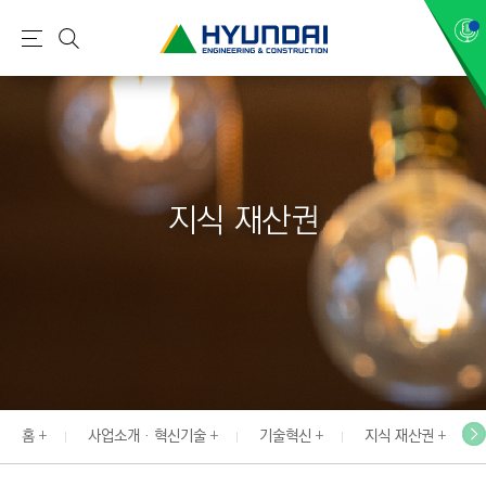
현
메
검
대
뉴
색
건
설
(
H
지식 재산권
Y
U
N
D
A
I
:
E
홈
사업소개 · 혁신기술
기술혁신
지식 재산권
N
G