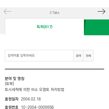
I
N
3 Tabs
E
E
특허(617)
R
I
N
G
검색
전체
&
C
O
N
S
[토목]
T
토사세척에 의한 비소 오염토 처리방법
R
2004.02.16
U
10-2004-0009956