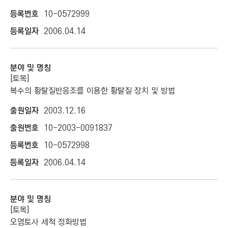
C
10-0572999
T
I
2006.04.14
O
N
)
[토목]
복수의 황탈질반응조를 이용한 황탈질 장치 및 방법
2003.12.16
10-2003-0091837
10-0572998
2006.04.14
[토목]
오염토사 세척 정화방법