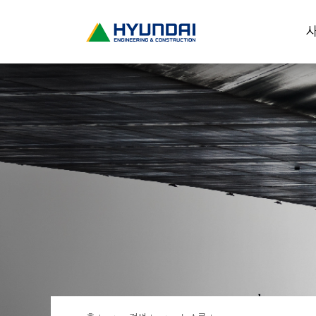
현
사
대
건
설
(
H
Y
U
N
D
A
I
:
E
N