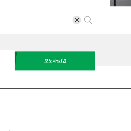
삭
검
제
색
보도자료(2)