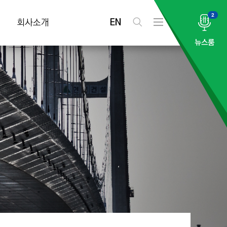
2
EN
회사소개
검
전
색
체
뉴스룸
메
뉴