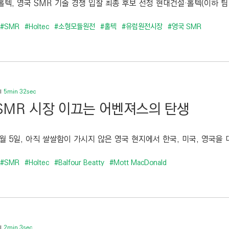
텍, 영국 SMR 기술 경쟁 입찰 최종 후보 선정 현대건설·홀텍(이하 팀 홀
#SMR
#Holtec
#소형모듈원전
#홀텍
#유럽원전시장
#영국 SMR
5min 32sec
SMR 시장 이끄는 어벤져스의 탄생
3월 5일, 아직 쌀쌀함이 가시지 않은 영국 현지에서 한국, 미국, 영국을 
#SMR
#Holtec
#Balfour Beatty
#Mott MacDonald
2min 3sec