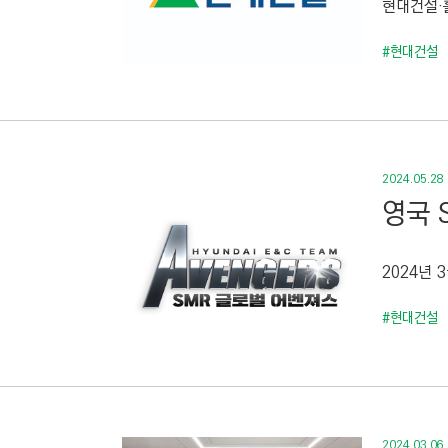
현대건설·홀
C
T
#현대건설
I
O
N
)
2024.05.28
영국 
2024년 
#현대건설
2024.03.06