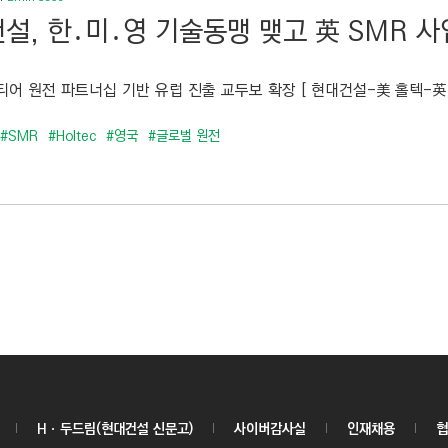
설, 한․미․영 기술동맹 맺고 英 SMR 
티어 원전 파트너십 기반 유럽 진출 교두보 확장 [ 현대건설-美 홀텍-英 
#SMR
#Holtec
#영국
#글로벌 원전
Hㆍ두드림(현대건설 신문고)
사이버감사실
인재채용
협