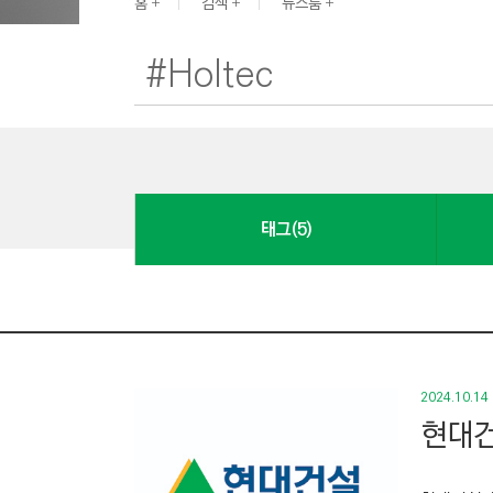
G
홈
검색
뉴스룸
I
N
E
E
R
I
N
태그(5)
G
&
C
O
N
S
2024.10.14
T
현대건
R
U