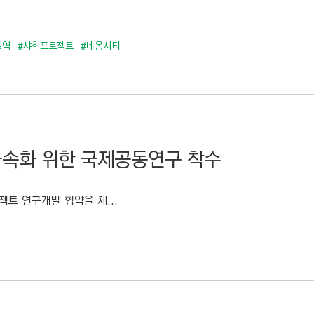
설역
#샤힌프로젝트
#네옴시티
 가속화 위한 국제공동연구 착수
젝트 연구개발 협약을 체...