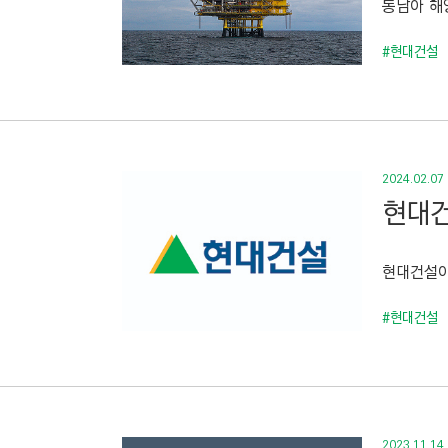
동남아 해
C
T
#현대건설
I
O
N
)
2024.02.07
현대건
현대건설이 
#현대건설
2023.11.14