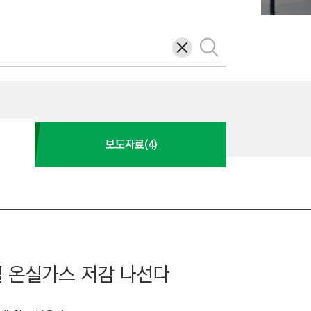
삭
검
제
색
보도자료(4)
벌 온실가스 저감 나선다