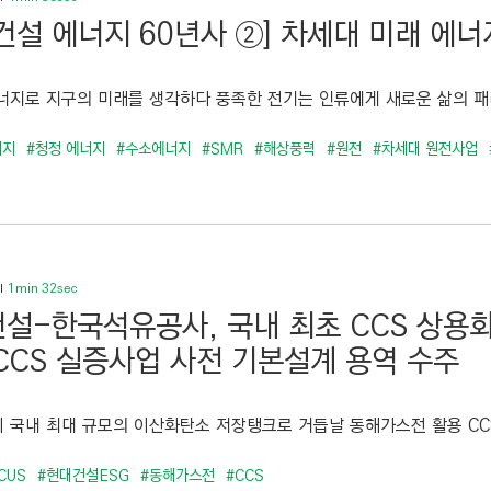
건설 에너지 60년사 ②] 차세대 미래 에
너지로 지구의 미래를 생각하다 풍족한 전기는 인류에게 새로운 삶의 패러
너지
#청정 에너지
#수소에너지
#SMR
#해상풍력
#원전
#차세대 원전사업
1min 32sec
설-한국석유공사, 국내 최초 CCS 상용
CCS 실증사업 사전 기본설계 용역 수주
 국내 최대 규모의 이산화탄소 저장탱크로 거듭날 동해가스전 활용 CCS*
CUS
#현대건설ESG
#동해가스전
#CCS