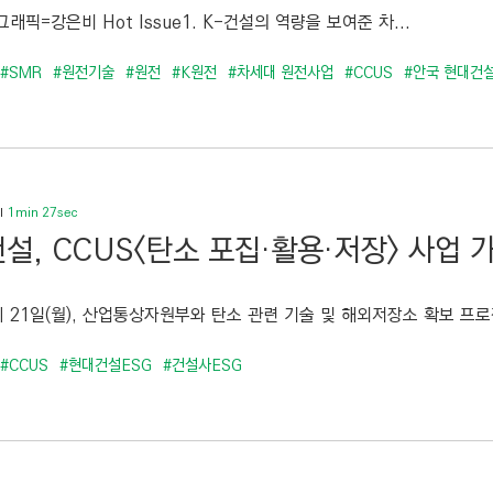
래픽=강은비 Hot Issue1. K-건설의 역량을 보여준 차...
#SMR
#원전기술
#원전
#K원전
#차세대 원전사업
#CCUS
#안국 현대건
1min 27sec
설, CCUS<탄소 포집·활용·저장> 사업
 21일(월), 산업통상자원부와 탄소 관련 기술 및 해외저장소 확보 프로
#CCUS
#현대건설ESG
#건설사ESG