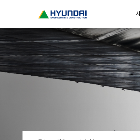
현
사
대
건
설
(
H
Y
U
N
D
A
I
:
E
N