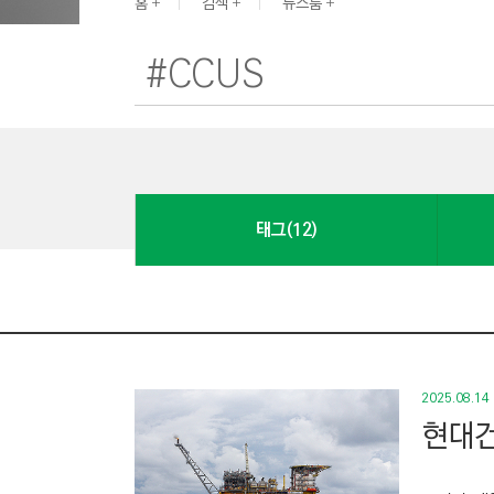
G
홈
검색
뉴스룸
I
N
E
E
R
I
N
태그(12)
G
&
C
O
N
S
2025.08.14
T
현대건
R
U