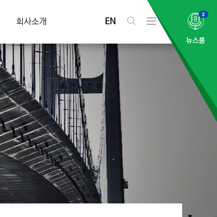
2
EN
회사소개
검
전
색
체
뉴스룸
메
뉴